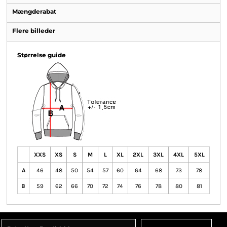
Mængderabat
Flere billeder
Størrelse guide
XXS
XS
S
M
L
XL
2XL
3XL
4XL
5XL
A
46
48
50
54
57
60
64
68
73
78
B
59
62
66
70
72
74
76
78
80
81