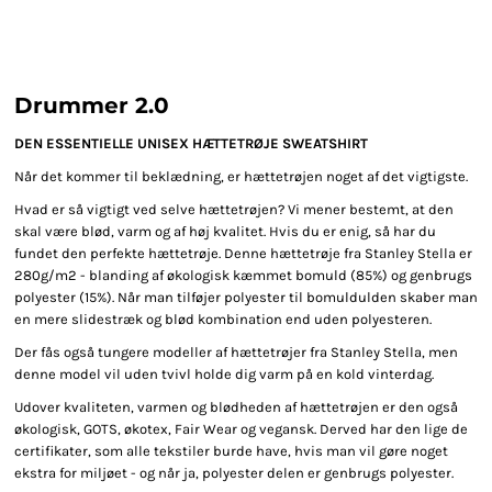
Drummer 2.0
DEN ESSENTIELLE UNISEX HÆTTETRØJE SWEATSHIRT
Når det kommer til beklædning, er hættetrøjen noget af det vigtigste.
Hvad er så vigtigt ved selve hættetrøjen? Vi mener bestemt, at den
skal være blød, varm og af høj kvalitet. Hvis du er enig, så har du
fundet den perfekte hættetrøje. Denne hættetrøje fra Stanley Stella er
280g/m2 - blanding af økologisk kæmmet bomuld (85%) og genbrugs
polyester (15%). Når man tilføjer polyester til bomuldulden skaber man
en mere slidestræk og blød kombination end uden polyesteren.
Der fås også tungere modeller af hættetrøjer fra Stanley Stella, men
denne model vil uden tvivl holde dig varm på en kold vinterdag.
Udover kvaliteten, varmen og blødheden af hættetrøjen er den også
økologisk, GOTS, økotex, Fair Wear og vegansk. Derved har den lige de
certifikater, som alle tekstiler burde have, hvis man vil gøre noget
ekstra for miljøet - og når ja, polyester delen er genbrugs polyester.