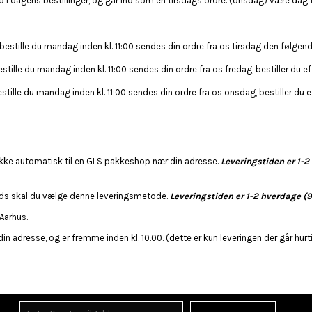
d i dagens bestillinger, og går ind som en tirsdags ordre. (onsdag) være dag 1
bestille du mandag inden kl. 11:00 sendes din ordre fra os tirsdag den følgende 
stille du mandag inden kl. 11:00 sendes din ordre fra os fredag, bestiller du ef
stille du mandag inden kl. 11:00 sendes din ordre fra os onsdag, bestiller du ef
kke automatisk til en GLS pakkeshop nær din adresse.
Leveringstiden er 1-
lads skal du vælge denne leveringsmetode.
Leveringstiden er 1-2 hverdage (
 Aarhus.
din adresse, og er fremme inden kl. 10.00. (dette er kun leveringen der går hur