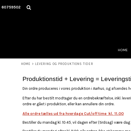
DKK - Denmark Kroner
HOME
60759502
DECORATED PRODUCTS
DESIGNS
PRODUCTS
DESIGNER
ABOUT
CONTACT
HOME
LOG IND
HOME
>
LEVERING OG PRODUKTIONS TIDER
OPRET BRUGER
INDKØBSKURV: 0 VARE
Produktionstid + Levering = Leveringst
CURRENCY:
DKK
Din ordre produceres i vores produktion i Aarhus, og afsendes he
Efter du har bestilt modtager du en ordrebekræftelse, inkl. lever
ordre er gået i produktion, eller kan annullere din ordre.
kl. 11.00
Alle ordre tælles ud fra hverdage Cut/off time
Bestiller du mandag kl. 10:45, vil dagen efter (tirdsag) være dag