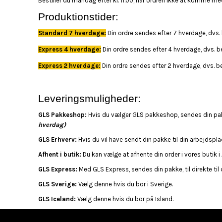
Bestiller du mandag efter kl. 11.00, når ordren ikke at komme me
Produktionstider:
Standard 7 hverdage:
Din ordre sendes efter 7 hverdage, dvs. 
Express 4 hverdage:
Din ordre sendes efter 4 hverdage, dvs. be
Express 2 hverdage:
Din ordre sendes efter 2 hverdage, dvs. be
Leveringsmuligheder:
GLS Pakkeshop:
Hvis du vælger GLS pakkeshop, sendes din pa
hverdag)
GLS Erhverv:
Hvis du vil have sendt din pakke til din arbejdsp
Afhent i butik:
Du kan vælge at afhente din order i vores butik i
GLS Express:
Med GLS Express, sendes din pakke, til direkte til 
GLS Sverige:
Vælg denne hvis du bor i Sverige.
GLS Iceland:
Vælg denne hvis du bor på Island.