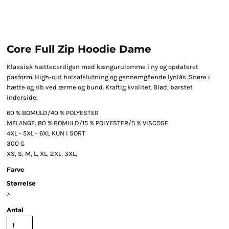
Core Full Zip Hoodie Dame
Klassisk hættecardigan med kængurulomme i ny og opdateret
pasform. High-cut halsafslutning og gennemgående lynlås. Snøre i
hætte og rib ved ærme og bund. Kraftig kvalitet. Blød, børstet
inderside.
60 % BOMULD/40 % POLYESTER
MELANGE: 80 % BOMULD/15 % POLYESTER/5 % VISCOSE
4XL - 5XL - 6XL KUN I SORT
300 G
XS, S, M, L, XL, 2XL, 3XL,
Farve
Størrelse
>
Antal