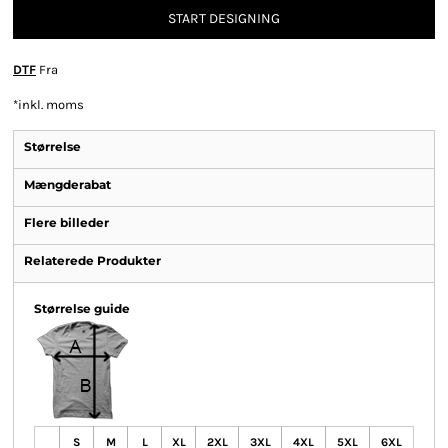
START DESIGNING
DTF
Fra
*
inkl. moms
Størrelse
Mængderabat
Flere billeder
Relaterede Produkter
Størrelse guide
S
M
L
XL
2XL
3XL
4XL
5XL
6XL