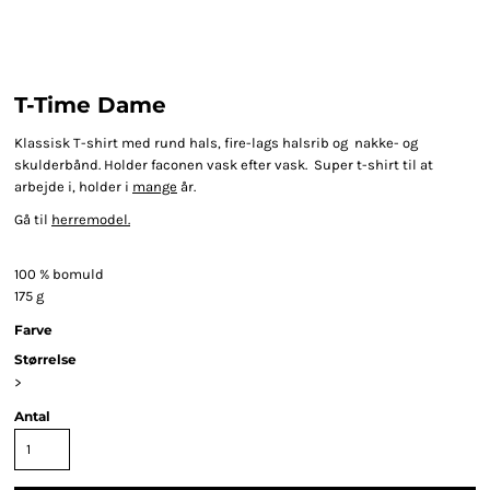
T-Time Dame
Klassisk T-shirt med rund hals, fire-lags halsrib og nakke- og
skulderbånd. Holder faconen vask efter vask.
Super t-shirt til at
arbejde i, holder i
mange
år.
Gå til
herremodel.
100 % bomuld
175 g
Farve
Størrelse
>
Antal